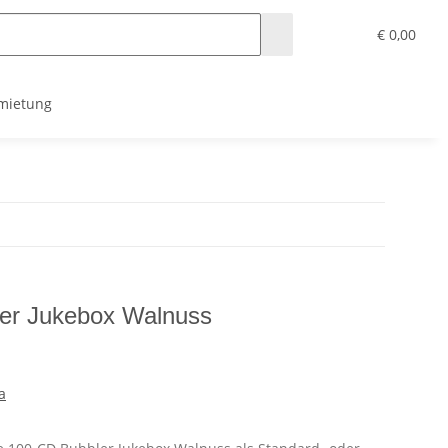
€ 0,00
mietung
er Jukebox Walnuss
a