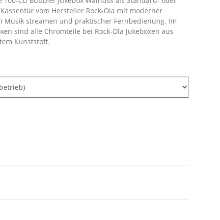
e 100-CD Bubbler Jukebox Walnuss als Standard- oder
r Kassentür vom Hersteller Rock-Ola mit moderner
um Musik streamen und praktischer Fernbedienung. Im
xen sind alle Chromteile bei Rock-Ola Jukeboxen aus
tem Kunststoff.