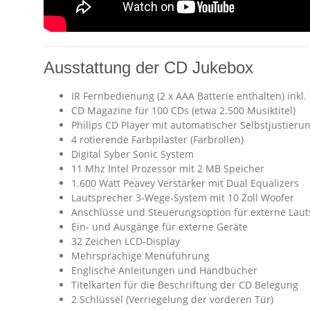
Ausstattung der CD Jukebox
IR Fernbedienung (2 x AAA Batterie enthalten) inkl
CD Magazine für 100 CDs (etwa 2.500 Musiktitel)
Philips CD Player mit automatischer Selbstjustieru
4 rotierende Farbpilaster (Farbrollen)
Digital Syber Sonic System
11 Mhz Intel Prozessor mit 2 MB Speicher
1.600 Watt Peavey Verstärker mit Dual Equalizers
Lautsprecher 3-Wege-System mit 10 Zoll Woofer
Anschlüsse und Steuerungsoption für externe Lau
Ein- und Ausgänge für externe Geräte
32 Zeichen LCD-Display
Mehrsprachige Menüführung
Englische Anleitungen und Handbücher
Titelkarten für die Beschriftung der CD Belegung
2 Schlüssel (Verriegelung der vorderen Tür)