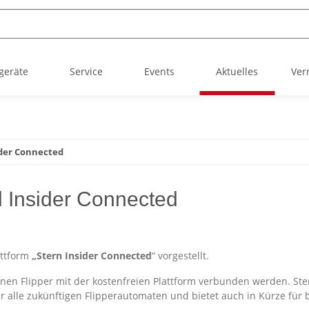
geräte
Service
Events
Aktuelles
Ver
ider Connected
l Insider Connected
attform
„Stern Insider Connected
“ vorgestellt.
en Flipper mit der kostenfreien Plattform verbunden werden. Ster
 alle zukünftigen Flipperautomaten und bietet auch in Kürze für b