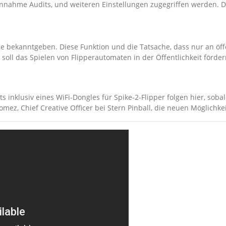
Einnahme Audits, und weiteren Einstellungen zugegriffen werden.
ine bekanntgeben. Diese Funktion und die Tatsache, dass nur an ö
oll das Spielen von Flipperautomaten in der Öffentlichkeit förde
s inklusiv eines WiFi-Dongles für Spike-2-Flipper folgen hier, sobal
Gomez, Chief Creative Officer bei Stern Pinball, die neuen Möglichk