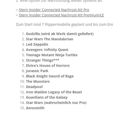
2“ eine Option zur Nachrüstung dieses Systems an:
>
Stern Insider Connected Nachrüst-Kit Pro
>
Stern Insider Connected Nachrüst-Kit Premium/LE
Zum Start sind 7 Flippermodelle geplant und bis zum Ende 
Godzilla (wird ab Werk damit geliefert)
Star Wars The Mandalorian
Led Zeppelin
Avengers: Infinity Quest
Teenage Mutant Ninja Turtles
Stranger Things***
Elvira's House of Horrors
Jurassic Park
Black Knight Sword of Rage
The Munsters
Deadpool
Iron Maiden Legacy of the Beast
Guardians of the Galaxy
Star Wars (wahrscheinlich nur Pro)
Aerosmith