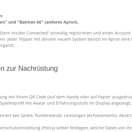
n:
Wars" und "Batman 66" (anderes Apron).
Stern Insider Connected“ einmalig registrieren und einen Account 
ann. Jeder Flipper mit diesem neuem System besitzt im Apron ein
ergänzt.
en zur Nachrüstung
erung mit Ihrem QR Code (auf dem Handy oder auf Papier ausgedruc
pielerprofil mit Avatar und Erfahrungsstufe im Display angezeigt.
istriert wie Spiele, Punktestände, Leistungen (Achievements), Abze
enschutzeinstellung (Policy) selber festlegen, welche Daten von ihm