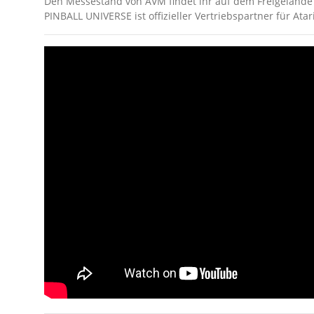
Den Messestand von AVM findet ihr auf dem Freigelände 
PINBALL UNIVERSE ist offizieller Vertriebspartner für Ata