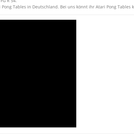
FG R 54.
ri Pong Tables in Deutschland. Bei uns könnt ihr Atari Pong Tables