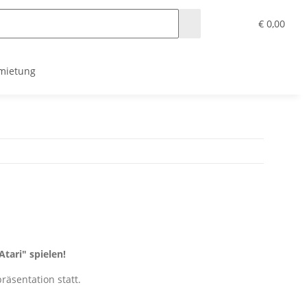
€ 0,00
mietung
tari" spielen!
äsentation statt.